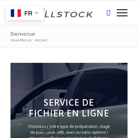
FR
Bienvenue
Vous êtes ici :
Accueil
SERVICE DE
FICHIER EN LIGNE
Choisissez votre type de préparation, stage
de puissance, e85, avec ou sans options !