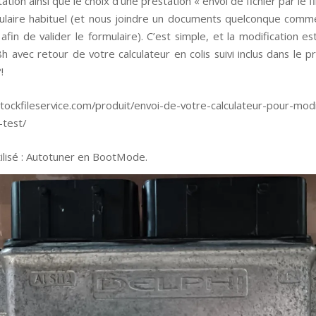
ation ainsi que le choix d’une prestation « envoi de fichier par le fi
mulaire habituel (et nous joindre un documents quelconque comme
afin de valider le formulaire). C’est simple, et la modification e
 avec retour de votre calculateur en colis suivi inclus dans le p
!
lstockfileservice.com/produit/envoi-de-votre-calculateur-pour-modi
-test/
tilisé : Autotuner en BootMode.