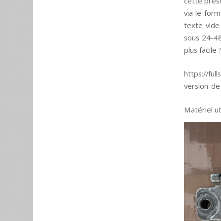
cette prest
via le for
texte vide 
sous 24-48h
plus facile ?
https://ful
version-de
Matériel u