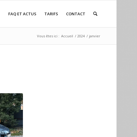
P
FAQ ET ACTUS
TARIFS
CONTACT
Vous êtes ici :
Accueil
/
2024
/
janvier