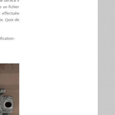
le service »
 un fichier
st effectuée
rix. Quoi de
fication-