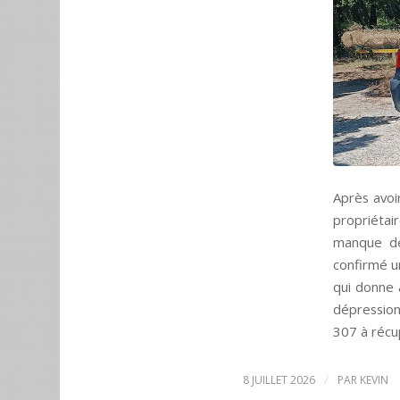
Après avoi
propriétai
manque de 
confirmé u
qui donne 
dépression
307 à récu
/
8 JUILLET 2026
PAR
KEVIN