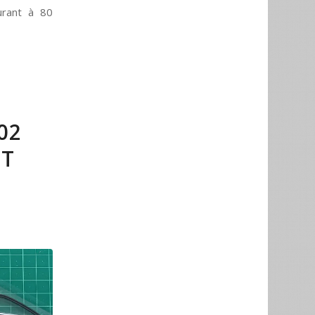
urant à 80
02
OT