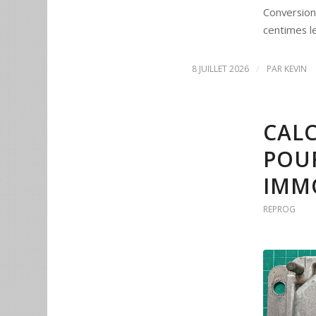
Conversio
centimes le 
/
8 JUILLET 2026
PAR
KEVIN
CALC
POU
IMMO
REPROG