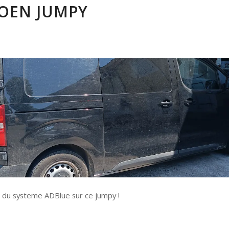
ROEN JUMPY
 du systeme ADBlue sur ce jumpy !