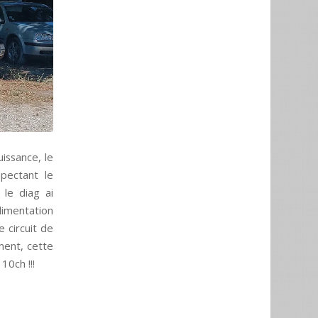
issance, le
spectant le
 le diag ai
limentation
 circuit de
ment, cette
0ch !!!