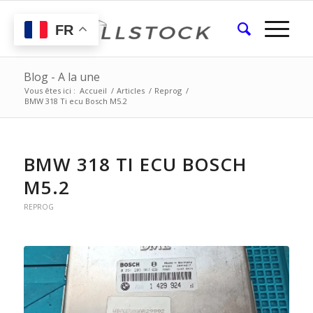
FR
Blog - A la une
Vous êtes ici :
Accueil
/
Articles
/
Reprog
/
BMW 318 Ti ecu Bosch M5.2
BMW 318 TI ECU BOSCH
M5.2
REPROG