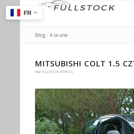
FR
Blog - A la une
MITSUBISHI COLT 1.5 C
MAJ FULLSTOCK
,
REPROG