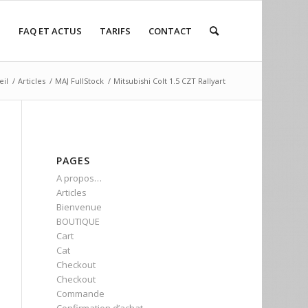
P
FAQ ET ACTUS
TARIFS
CONTACT
eil
/
Articles
/
MAJ FullStock
/
Mitsubishi Colt 1.5 CZT Rallyart
PAGES
A propos…
Articles
Bienvenue
BOUTIQUE
Cart
Cat
Checkout
Checkout
Commande