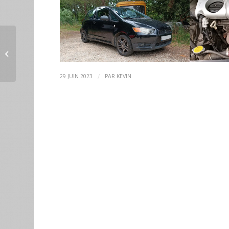
L’histoire de la
reprogrammation !
/
29 JUIN 2023
PAR
KEVIN