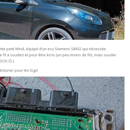
ette petit Wind, équipé d’un ecu Siemens SIM32 qui nécessite
de fil a souder) et pour être écris (un peu moins de fils, mais souder
CH 🙂 ).
utotuner pour les logs!