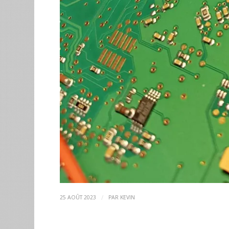
/
25 AOÛT 2023
PAR
KEVIN