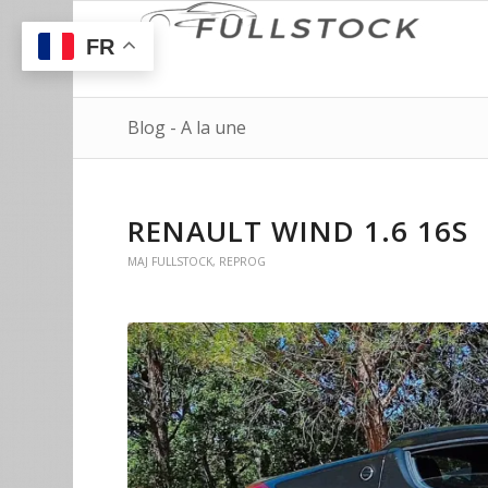
FR
Blog - A la une
RENAULT WIND 1.6 16S
MAJ FULLSTOCK
,
REPROG