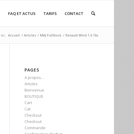
P
FAQ ET ACTUS
TARIFS
CONTACT
ici :
Accueil
/
Articles
/
MAJ FullStock
/
Renault Wind 1.6 16s
PAGES
A propos…
Articles
Bienvenue
BOUTIQUE
Cart
Cat
Checkout
Checkout
Commande