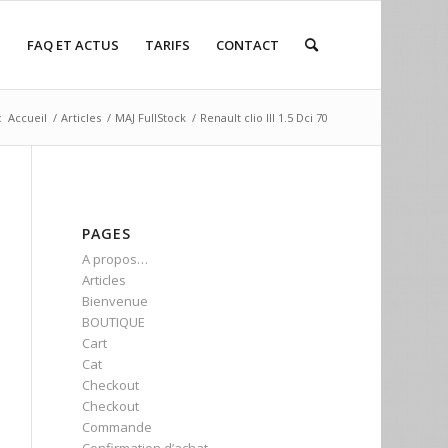
P
FAQ ET ACTUS
TARIFS
CONTACT
:
Accueil
/
Articles
/
MAJ FullStock
/
Renault clio III 1.5 Dci 70
PAGES
A propos…
Articles
Bienvenue
BOUTIQUE
Cart
Cat
Checkout
Checkout
Commande